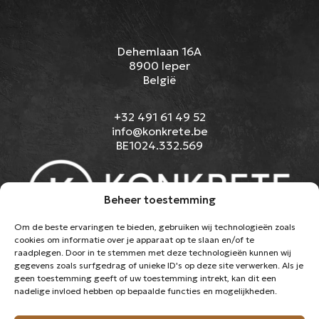
Dehemlaan 16A
8900 Ieper
België
+32 491 61 49 52
info@konkrete.be
BE1024.332.569
Beheer toestemming
Om de beste ervaringen te bieden, gebruiken wij technologieën zoals
cookies om informatie over je apparaat op te slaan en/of te
SOORTEN BETONVLOEREN
raadplegen. Door in te stemmen met deze technologieën kunnen wij
PROJECTEN
gegevens zoals surfgedrag of unieke ID's op deze site verwerken. Als je
OVER ONS
geen toestemming geeft of uw toestemming intrekt, kan dit een
CONTACT
nadelige invloed hebben op bepaalde functies en mogelijkheden.