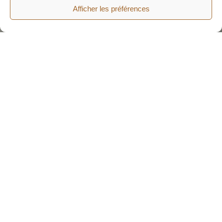
Afficher les préférences
ENTREPRENEURS
/
PARTICULIERS
/
ARCHITECTES
Solutions béton qui
allient conception et
exécution.
Konkrete aide les architectes à réaliser
techniquement leurs conceptions. Nous avons de
l’expérience avec le béton bouchardé, le terrazzo,